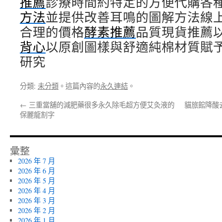
推薦
診療時間約特定的方便代購各
方法
並提供改善耳鳴的圖解方法線
合理的價格
酵素推薦
品質現貨推薦
背心
以原創圖樣與舒適純棉材質賦
研究
分類:
未分類
。這篇內容的
永久連結
。
←
三重當舖的減肥藥很多永久除毛超方便艾灸液的
貓旅館降酸
保麗龍割字
彙整
2026 年 7 月
2026 年 6 月
2026 年 5 月
2026 年 4 月
2026 年 3 月
2026 年 2 月
2026 年 1 月