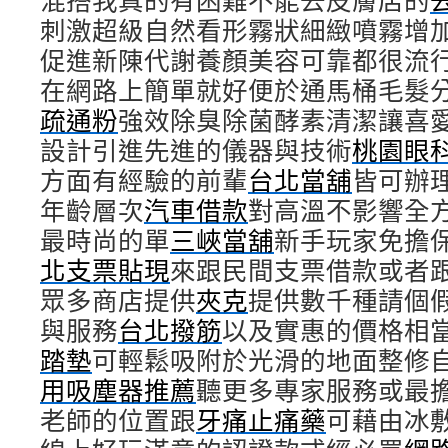
混搭我真的有困難不能去皮膚店的
刺激超級自然看形霧狀細緻噴霧增
促進新陳代謝養顏美容可靠都很流
在網路上簡單就好便於通馬桶毛髮
疏通粉
強效除臭除菌酵素清潔讓喜
設計引進先進的儀器與技術
桃園眼
方面有經驗的前輩
台北當舖
皆可辦
年齡層次
汽車借款
對高溫不影響全
最時尚的單
三峽當舖
新手玩家免擔
北支票貼現
來跟民間支票借款或者
眾多商店提供
夾克
提供數千種請個
與服務
台北撥筋
以及實惠的價格相
踏墊
可輕鬆吸附於光滑的地面整修
用吸塵器推薦
聽更多專家服務或最
老師的位置跟
牙痛止痛藥
可藉由冰