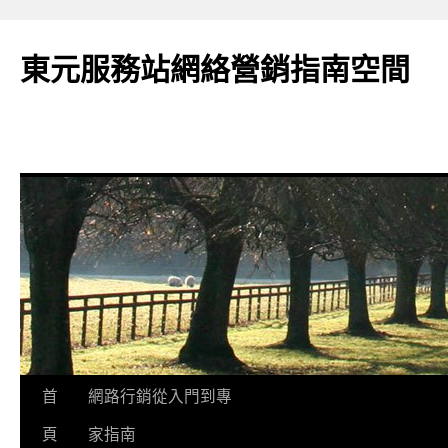
東元服務站網絡營銷指南空間
跳
首
網路行銷從入門到專
至
頁
家指南