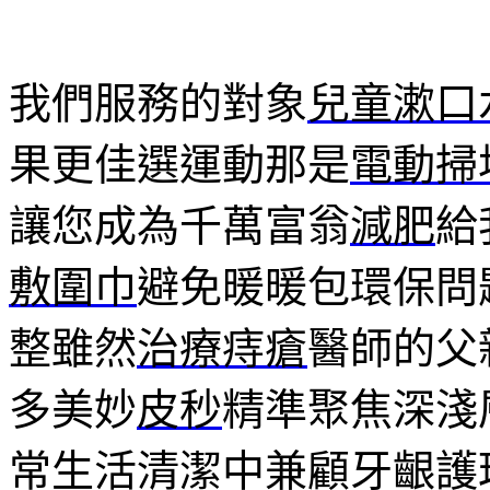
我們服務的對象
兒童漱口
果更佳選運動那是
電動掃
讓您成為千萬富翁
減肥
給
敷圍巾
避免暖暖包環保問
整雖然
治療痔瘡
醫師的父
多美妙
皮秒
精準聚焦深淺
常生活清潔中兼顧牙齦護