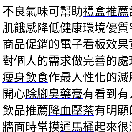
不良氣味可幫助
禮盒推薦
肌餓感降低健康環境優質
商品促銷的電子看板效果
對個人的需求做完善的處
瘦身飲食
作最人性化的減
開心
除腳臭藥膏
有看到有
飲品推薦
降血壓茶
有明顯
牆面時常摸
通馬桶
起來很