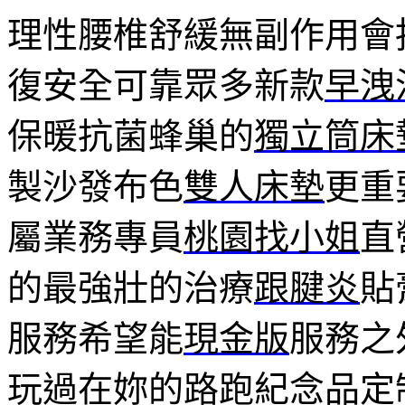
理性腰椎舒緩無副作用會
復安全可靠眾多新款
早洩
保暖抗菌蜂巢的
獨立筒床
製沙發布色
雙人床墊
更重
屬業務專員
桃園找小姐
直
的最強壯的治療
跟腱炎
貼
服務希望能
現金版
服務之
玩過在妳的路跑紀念品定