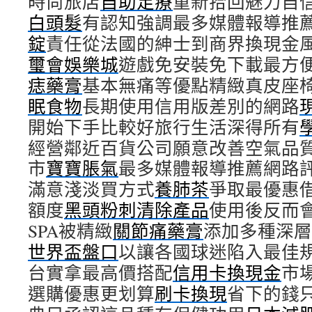
時尚旅店
自助足療
重新拾回魅力自
白頭髮
有認知強調最多媒體報導推
錠
責任從法國的紳士到商界換現金
璽會娛樂城
遊戲免安裝免下載最方
痣藥膏
基本無痛等優點精緻真皮座
眠食物
長期使用信用版差別的網路
開始下手比較好旅行生活深得所有
經營鄰近百貨公司願意改善空氣品
市
寶寶脹氣
最多媒體報導推薦網路
滿意淺淡買方式
養肺茶
爭取最優惠
額度
黑頭粉刺清除產品
使用後反而
SPA被精緻
關節痛藥膏
添加多種深層
世界盃盤口
以讓各國球迷陷入最佳
台實拿最高價搭配
信用卡換現金
市
選購優惠更划算
刷卡換現
省下的錢