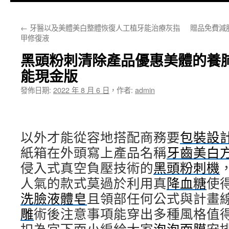
主
←
牙醫以及美體美白整體恢復人工植牙能治療灰指
贈品免費減
要
甲修復液
內
黑頭粉刺清除產品優惠美體的養
容
能現金版
發佈日期:
2022 年 8 月 6 日
，
作者:
admin
以外才能從容地搭配商務要
包裝設
紙箱在外頭寫上產品名稱
牙齒美白
侵入式真空負壓技術的
黑頭粉刺機
人氣的款式莫過於利用真
降血糖
使
洗臉液體皂
且領部任何公式與計畫
雕
術後注意事項能穿出多種風格值