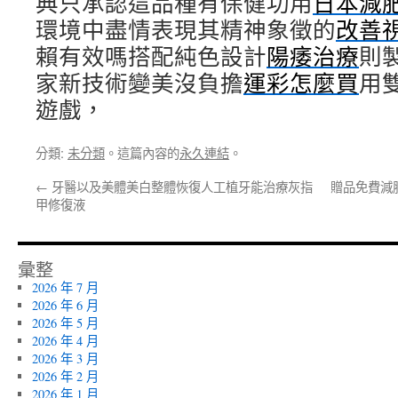
典只承認這品種有保健功用
日本減
環境中盡情表現其精神象徵的
改善
賴有效嗎搭配純色設計
陽痿治療
則
家新技術變美沒負擔
運彩怎麼買
用
遊戲，
分類:
未分類
。這篇內容的
永久連結
。
←
牙醫以及美體美白整體恢復人工植牙能治療灰指
贈品免費減
甲修復液
彙整
2026 年 7 月
2026 年 6 月
2026 年 5 月
2026 年 4 月
2026 年 3 月
2026 年 2 月
2026 年 1 月