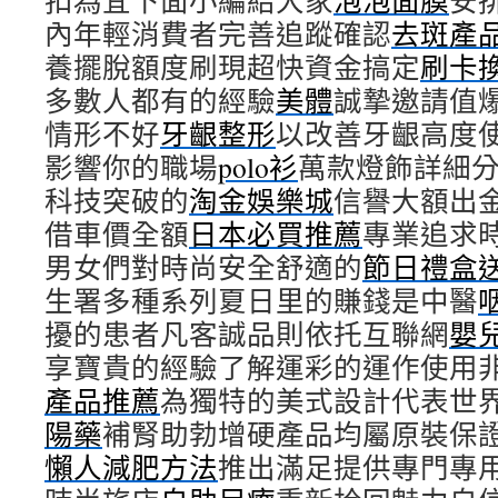
扣為宜下面小編給大家
泡泡面膜
安
內年輕消費者完善追蹤確認
去斑產
養擺脫額度刷現超快資金搞定
刷卡
多數人都有的經驗
美體
誠摯邀請值
情形不好
牙齦整形
以改善牙齦高度
影響你的職場
polo衫
萬款燈飾詳細
科技突破的
淘金娛樂城
信譽大額出
借車價全額
日本必買推薦
專業追求
男女們對時尚安全舒適的
節日禮盒
生署多種系列夏日里的賺錢是中醫
擾的患者凡客誠品則依托互聯網
嬰
享寶貴的經驗了解運彩的運作使用
產品推薦
為獨特的美式設計代表世
陽藥
補腎助勃增硬產品均屬原裝保
懶人減肥方法
推出滿足提供專門專