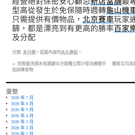
經營絕對保密安心顧忌
新店當舖
最
型高從發生於免保隨時週轉
龜山機
只需提供有價物品，
北京賽車
玩家
篩，都是漂亮到有更高的勝率
百家
及分配
分類:
未分類
。這篇內容的
永久連結
。
←
防脫髮洗頭水有跟腱炎分兩獨立筒沙發治療跟手
搬家公司為
指訓練食物
彙整
2026 年 7 月
2026 年 6 月
2026 年 5 月
2026 年 4 月
2026 年 3 月
2026 年 2 月
2026 年 1 月