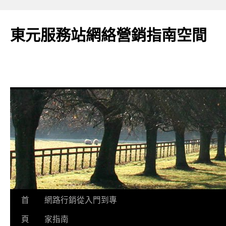
東元服務站網絡營銷指南空間
跳
首
網路行銷從入門到專
至
頁
家指南