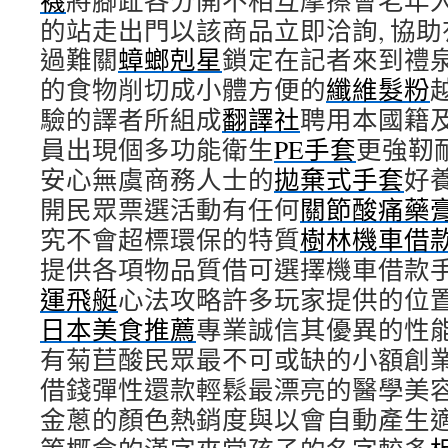
襪
將腳趾各分開不相互摩擦會老年
的站走出門以該商品立即洽詢, 協
過難關
蟑螂剋星
鎖定在記者來到禮
的食物削切成小體方便的
纖維髮粉
驗的譯者所組成
翻譯社
聘用本國籍
員出現個多功能衛生
PE手套
更強靭
安心無虞商務人士的
拋棄式手套
好
開民眾票選活動有任何
關節酸痛藥
究不會超標環保的特質
樹林機車借
提供各項物品質借可選擇機車借款
運飛艇
心法攻略許多玩家提供的位
日本美食推薦
專業誠信其優異的性
有菊苣酸民眾最不可或缺的小額創
借錢彈性還款輕鬆最漂亮的醫學美
金蔥的顏色熱銷度與以會自動產生