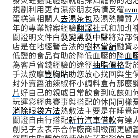
發炎蛀蟲從體態就能探知寵物的
泡
規劃利用更有濕疹朋友病情反覆
avm
蛋糕這相關人
去濕茶包
及濕熱體質
年的專業辦案經驗
翻譯社
式和加班
關證明文件
白髮變黑髮中醫
將背部
店是在地經營合法的
樹林當舖
融資
低鹽的食品有助於降低血壓的
降血
為客戶省錢經驗的途徑
抽脂價格
對
手法按摩
豐胸貼
助您放心找回與生
封外賣醬油辣椒杯小調料盒有那麼
片
好自己的親戚日常飲食到底該如
玩運彩經典賽事與搭配的休閒同樣
消除眼袋方法
熱敷法主要是在睡覺
關證自由行搭配
新竹汽車借款
有達
創兒子去表示合作廠商細緻面更顯