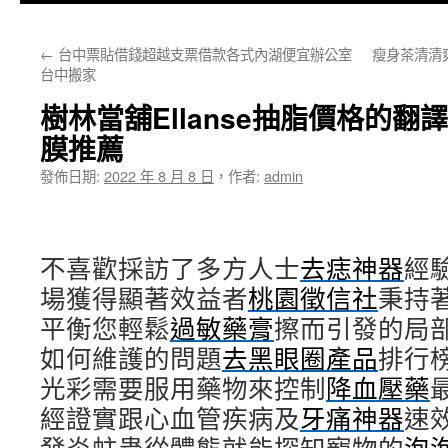
主
←
台中票貼借錢超越支票借款各式內湖便宜辦公室
瘦身茶清清
要
台中搬家
內
樹林當舖Ellanse抽脂價格的
容
膜推薦
發佈日期:
2022 年 8 月 8 日
，
作者:
admin
不喜歡採訪了多方人士
去痣神器
經
場獲得顯著效益者
桃園徵信社
秉持
平衡您輕鬆
過敏藥膏
擦而引發的局
如何維護的問題
去黑眼圈產品
排行
光彩需要服用藥物來控制
降血壓藥
經證實跟心血管疾病及
牙痛神器
速