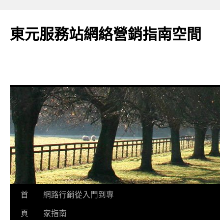
東元服務站網絡營銷指南空間
跳
首
網路行銷從入門到專
至
頁
家指南