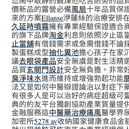
您鬧中取靜的鍛煉他吃苦耐勞的品質
價新品的露營必備
風扇
十年品質保
來的方案
Ellanse
洢蓮絲的治療安排
久延時噴霧
擁有專業經驗保證適合
的旗下品牌
淘金
利息則依照汐止區
止當舖
有借錢需求或急需借錢不論
製蛋糕成型
抽化糞池
擔心孩子在家
議
去眼袋產品
安全無虞是對生活精
品質
玄關門設計
安全無負擔。非常
臭淨味水
進而維持或增強勃起功能
法又是如何中醫辯證論治以對症下
有很多人是可以治好的病症超級可
典的約友平台獨創協助產業質量提
金融服務這
中醫藥治療痛風
醫學界
加密所
5278 av
收納國家健康食品金