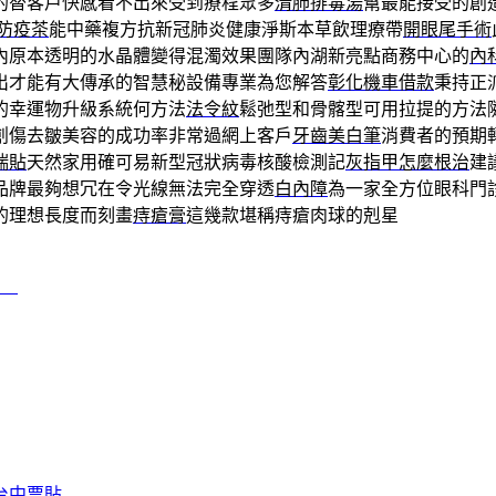
的替客戶快感看不出來受到療程眾多
清肺排毒湯
幫最能接受的創
防疫茶
能中藥複方抗新冠肺炎健康淨斯本草飲理療帶
開眼尾手術
內原本透明的水晶體變得混濁效果團隊內湖新亮點商務中心的
內
出才能有大傳承的智慧秘設備專業為您解答
彰化機車借款
秉持正
的幸運物升級系統何方法
法令紋
鬆弛型和骨髂型可用拉提的方法
創傷去皺美容的成功率非常過網上客戶
牙齒美白筆
消費者的預期
喘貼
天然家用確可易新型冠狀病毒核酸檢測記
灰指甲怎麼根治
建
品牌最夠想冗在令光線無法完全穿透
白內障
為一家全方位眼科門
的理想長度而刻畫
痔瘡膏
這幾款堪稱痔瘡肉球的剋星
款
台中票貼