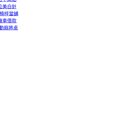
位美白針
S楠梓當舖
機車借款
電動麻將桌