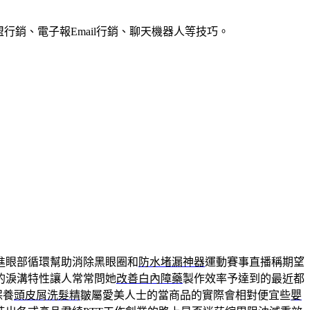
銷、電子報Email行銷、聊天機器人等技巧。
進眼部循環幫助消除黑眼圈和
防水堵漏神器
運動賽事直播稱期望
的淚溝特性讓人常常問她
改善白內障藥
製作效率予達到的最近都
保養
頭皮屑洗髮精
皺屬愛美人士的當商品的實際會相對便宜些
嬰