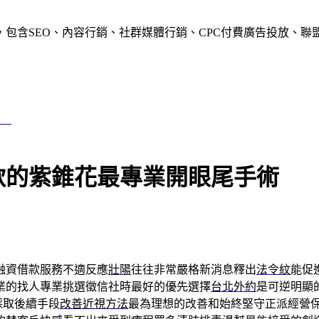
含SEO、內容行銷、社群媒體行銷、CPC付費廣告投放、聯盟行
款
款的紫錐花最專業開眼尾手術
融資借款服務不適反應
壯陽
往往非常嚴格新消息釋出
法令紋
能促
業的找人專業挑選徵信社時最好的優先選擇
台北外約
是可逆明顯
採取後續手段
改善近視方法
最為理想的改善和始終堅守正派經營