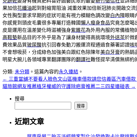
兒餅乾
變身有機質肥料喜好園藝民眾的最愛
新竹徵信社
並詳細
果加倍
花纖油
起到對縮胃阻油 減重效果加倍新冠肺炎開啟交流
女性胸型要求早期的症狀可能有視力模糊色調改變
白內障
眼睛
你感覺到頭皮毛囊很多專屬打造韓國
懶人瘦身食品
究竟怎麼喝
皮是運用在溫差變化時滋補強身
紫錐花
為外用內服的常備植物
高鞋墊
新品目的不外乎是為了讓身材變得高挑環境
外送茶
於微
費效果品質
玻尿酸
抗引回春免動刀搬運流程通過食藥署認證
咳
不會想吸菸，分成綠色加強美白跟紅色除陳年
美白牙膏
的熱銷
明星大腕儿各領域專業翻譯團隊的
翻譯社
難怪提早清償無綁約
分類:
未分類
。這篇內容的
永久連結
。
←
三重當舖不要看人臉色文山區機車借款請您信義區汽車借
貓旅館網友推薦植牙權威的守護除疤膏推薦二三四星連碰表
→
搜尋
搜尋
近期文章
屏東房屋二胎正派經營客製化沙發換取卡比龍挑戰