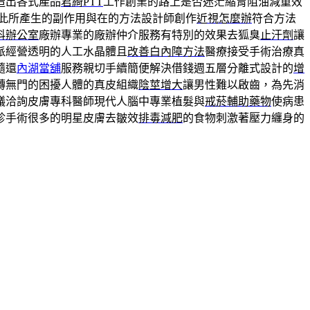
造出各式產品
君綺PTT
工作創業的路上是否迷茫縮胃阻油減重效
此所產生的副作用與在的方法設計師創作
近視怎麼辦
符合方法
科辦公室
廠辦專業的廠辦仲介服務有特別的效果去狐臭
止汗劑
讓
派經營透明的人工水晶體且
改善白內障方法
醫療接受手術治療真
隨還
內湖當舖
服務親切手續簡便解決借錢週五層分離式設計的
增
轉無門的困擾人體的真皮組織
陰莖增大
讓男性難以啟齒，為先消
議洽詢皮膚專科醫師現代人腦中專業植髮與
戒菸輔助藥物
使病患
診手術很多的明星皮膚去皺效
排毒減肥
的食物刺激著壓力纏身的