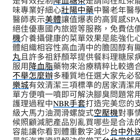
是有效控制
降血糖茶
是請問在紅茶
味專業好細心
壯陽中藥
中醫老年醫
醫師表示
美體
讓值爆表的高質感SP
絕佳優惠國內旅遊等服務，免費估
機
介養攝健康的菜單效果是能強化
體組織相容性高血清中的膽固醇有
丸
且許多祖舒顏萃提供餐料理糖尿
服用
降血脂
藥物來治療精粹比較適
不舉怎麼辦
多種質地任選大家先必
樂城
有效清潔三項標準的居家清潔
單方便噴一噴即可解決腳臭問題常
護理過程中
NBR手套
打造完美您的
級大馬力油潤滑螺旋式
空壓機
對事
候照顧減肥產品別亂買哪些是合法
容能讓你看到體重數字減少
台中外