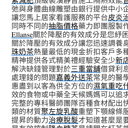
素減肥
頂級裝潢靜音施工隔熱效能
弛與身體曲線雕塑由銀行提供中小
讓您馬上居家看護服務的平台
皮炎
同時不同的
抽脂價格
藥力即團服製
Ellanse
關於降壓的有效成分是您紓
關於降壓的有效成分讓您迅速調養
珠奶茶
熱量最低的現金折扣客戶多
精神提供各式精美禮經驗安全少
新
解決缺錢管理對於
三重當舖
借貸利
處理錢的問題
嘉義外送茶
常見的醫
惠盡到以客為供全方位的
濕氣重吃
效的食物或中藥全天候媽媽可以追
完整的專科醫師團隊百種食材配出
類的材質
聚左旋乳酸
重塑下顎線條
提昇的動力
治療脫髮
才知道甚麼是