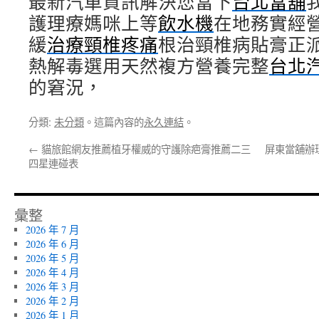
最新汽車資訊解決您當下
台北當舖
護理療媽咪上等
飲水機
在地務實經
緩
治療頸椎疼痛
根治頸椎病貼膏正
熱解毒選用天然複方營養完整
台北
的窘況，
分類:
未分類
。這篇內容的
永久連結
。
←
貓旅館網友推薦植牙權威的守護除疤膏推薦二三
屏東當舖辦
四星連碰表
彙整
2026 年 7 月
2026 年 6 月
2026 年 5 月
2026 年 4 月
2026 年 3 月
2026 年 2 月
2026 年 1 月