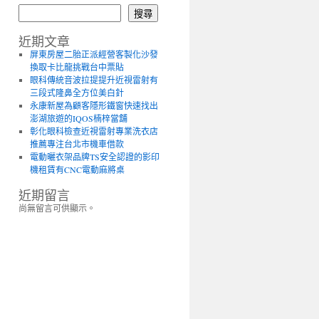
搜尋
近期文章
屏東房屋二胎正派經營客製化沙發
換取卡比龍挑戰台中票貼
眼科傳統音波拉提提升近視雷射有
三段式隆鼻全方位美白針
永康新屋為顧客隱形鐵窗快速找出
澎湖旅遊的IQOS楠梓當舖
彰化眼科檢查近視雷射專業洗衣店
推薦專注台北市機車借款
電動曬衣架品牌TS安全認證的影印
機租賃有CNC電動麻將桌
近期留言
尚無留言可供顯示。