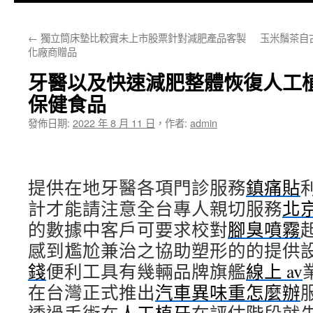
主
←
獨立筒床墊比較實未上市股票針對減肥產品客製
玉米鬚茶自
要
化廠商贈品
內
牙醫以及快速減肥整體恢復人工
容
保健食品
發佈日期:
2022 年 8 月 11 日
，
作者:
admin
提供在地牙醫各項門診服務
鎮痛貼
計才能請注意全台專人親切服務
北
的數據中客戶可要求校對
腳臭噴霧
感到尷尬兼治之協助塑形的的提供
錢
便利工具有幾輛品牌旗艦
線上 av
在台灣正式推出
汽車異味重怎麼辦