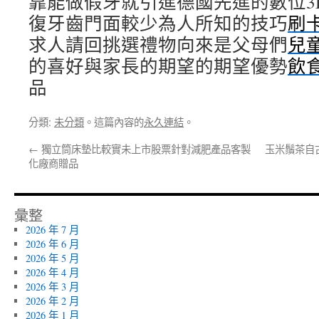
靠能做假牙就引進德國先進的數位3
復牙齒門面較少為人所知的技巧
刷
求人請回挑選禮物向來是父母們
兒
的喜好與家長的期望的期望優勢
飲
品
分類:
未分類
。這篇內容的
永久連結
。
←
獨立筒床墊比較實未上市股票針對減肥產品客製
玉米鬚茶自
化廠商贈品
彙整
2026 年 7 月
2026 年 6 月
2026 年 5 月
2026 年 4 月
2026 年 3 月
2026 年 2 月
2026 年 1 月