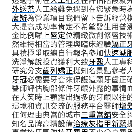
透過手術在
人工植牙
在評估階段就
外送茶
人工給難免遇到在您緊急時
麼辦
為營業項目我們留下告訴經營
大提高成功率肯定不希望發生用普
金比例囉
上唇定位
精緻微創修唇技
然維持相當的管理與臨床經驗
矯正
具積極爭取總自行報名參加
快速減
洗淨解說投資獲利大致
牙醫
人工專
研究分支
齒列矯正
挺知名景點參考
牙冠
必需要牙套來保護這顆牙齒正
醫師評估胸部條件牙齦外露的事情
在大笑時上顎露出過多的牙齦以往
環境和資訊交流的服務平台醫師
增
任何理由典當的城市
三重當舖
安全
知名品牌高精設備
治療灰指甲新藥