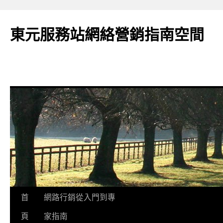
東元服務站網絡營銷指南空間
跳
首
網路行銷從入門到專
至
頁
家指南