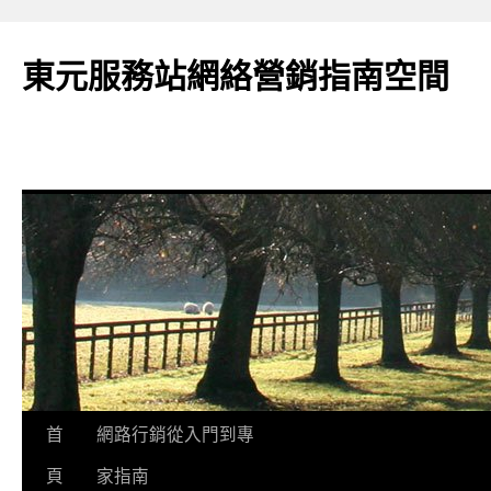
東元服務站網絡營銷指南空間
跳
首
網路行銷從入門到專
至
頁
家指南