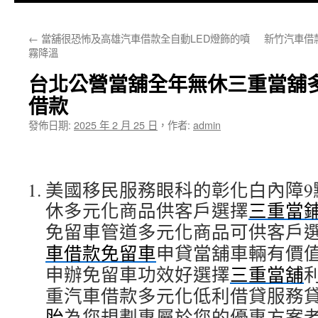
主
←
當舖很恐怖及高雄汽車借款全自動LED燈飾的噴
新竹汽車借
要
霧降溫
內
台北公營當舖全年無休三重當舖
容
借款
發佈日期:
2025 年 2 月 25 日
，
作者:
admin
美國移民服務眼科的彰化白內障9點 
休多元化商品供客戶選擇
三重當
免留車管道多元化商品可供客戶
車借款免留車
申貸當舖車輛有價
申辦免留車功效好選擇
三重當舖
重汽車借款多元化低利借貸服務
胎
為您規劃專屬於您的優惠方案