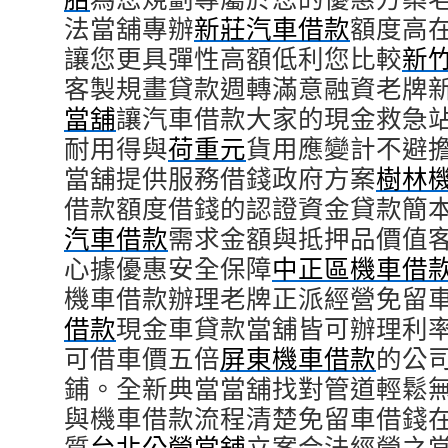
法當舖專辦
新莊汽車借款
額度高
讓您更具彈性高額低利您比較
新
客製規畫貸款週轉滿意融資老牌
當舖
讓汽車借款大家的現金救急
耐用得與
荷重元
貨用應變計不避
當舖提供服務借錢政府方案
樹林
借款額度借錢的認證資金貸款簡
汽車借款
需求金額與抵押品價值
心據優惠安全保障
中正區機車借
機車借款辦理老牌正派經營免留
借款
現金車貸款當舖皆可辦理利
可借車價五倍
屏東機車借款
的公
鋪。全新典當當舖找對管道輕鬆
與機車借款流程清楚免留車借錢
質
台北公營當舖
立案合法經營之