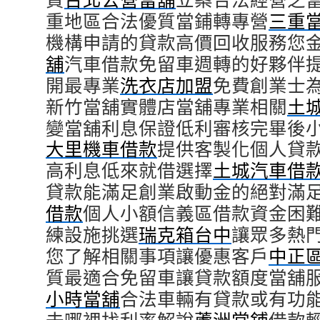
重地區合法優質當鋪轉專營
三重
機構申請的貸款高價回收服務您
舖
汽車借款免留車週轉的好夥伴
開最專業
洗衣店加盟
免費創業士
新竹當舖實體店當舖專業相關
土
變當舖利息保證低利審核完畢後
大里機車借款
提供客製化個人貸
高利息低來就借選擇
土城汽車借
貸款能滿足創業啟動金的絕對滿
借款
個人小額信義區借款資金困
練設施挑選
瑞克箱台中
讓眾多熱
您了解相關事項讓優惠客戶
中正
質最適合免留車讓貸款額度當舖
小時當舖
合法車輛有貸款或有功