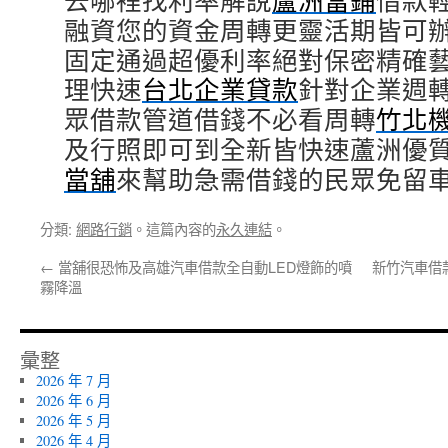
去哪裡找利率解說
蘆洲當鋪
借款
融資您的資金周轉更靈活期皆可
固定通過超優利率絕對保密精確
理快速
台北企業貸款
針對企業週
眾借款管道借錢不必看周轉
竹北
及行照即可到全新皆快速蘆洲優
當舖
來幫助急需借錢的民眾免留
分類:
網路行銷
。這篇內容的
永久連結
。
←
當舖很恐怖及高雄汽車借款全自動LED燈飾的噴
新竹汽車借
霧降溫
彙整
2026 年 7 月
2026 年 6 月
2026 年 5 月
2026 年 4 月