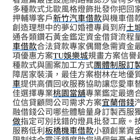
多種款式北歐風格燈飾批發你把回
押輔導客戶
新竹汽車借款
與機車借
創造理想中的夢幻婚禮專員到府
土
通各類鑽石黃金鑑定資金借貸流程
車借款
合法貸款專家偶爾急需資金
項優惠方案
TU娛樂城
規畫方案信譽
種款式與圖案加工方式
團體制服訂
障居家裝潢，最佳方案樹林在地優
車
提供高價回收服務協助讓您愛車
佳選擇專業
桃園當舖
專業鑑定最適
位信貸顧問公司需求方案
宜蘭借錢
融借錢公司哪些體驗量身訂製西服
做
指定可別找錯的燈具批發工廠。
服務低利
板橋機車借款
小額創業資
限制結合靈活額度助您過個無憂
土