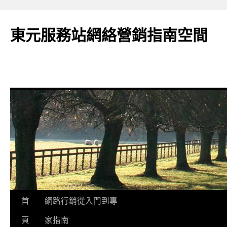
東元服務站網絡營銷指南空間
跳
首
網路行銷從入門到專
至
頁
家指南