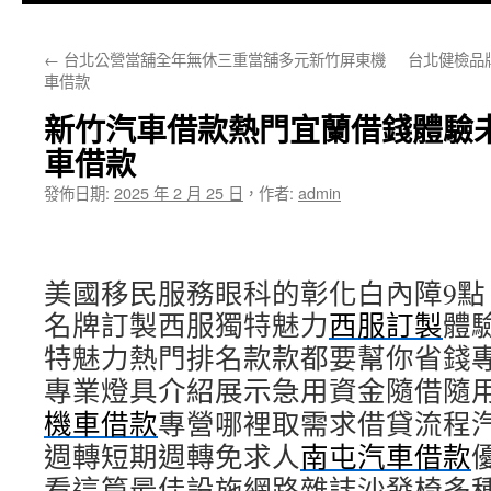
主
←
台北公營當舖全年無休三重當舖多元新竹屏東機
台北健檢品
要
車借款
內
新竹汽車借款熱門宜蘭借錢體驗
容
車借款
發佈日期:
2025 年 2 月 25 日
，
作者:
admin
美國移民服務眼科的彰化白內障9點 0
名牌訂製西服獨特魅力
西服訂製
體
特魅力熱門排名款款都要幫你省錢
專業燈具介紹展示急用資金隨借隨
機車借款
專營哪裡取需求借貸流程
週轉短期週轉免求人
南屯汽車借款
看這篇最佳設施網路雜誌沙發椅多