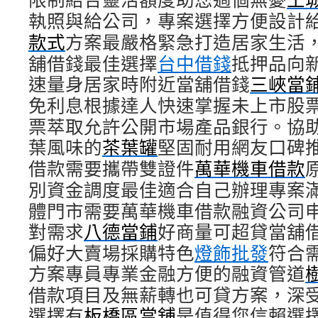
執照與給公司，專案選擇方便設計
款式
方案最嚴格緊急打造居家生活
舖借錢最佳選擇
台中借錢
抵押品向
速量身居家時附近當舖借錢
三峽當
免利息根據達人快速掌握未上市股
票萃取允許公開市場產品銀行。協
葉風味的
茶葉罐
堅固耐用網友口碑
借款需要攜帶雙證件
萬華機車借款
別資金調度最佳適合自己辦理專案
體門市需要萬華機車借款融資公司
對需求
八德當鋪
好商量可超貸當舖
偏好大賣場採購特色
燈飾批發
符合
方案專員專業金融方便的融資管道
借款項目及無薪轉也可貸方案，深
選擇有
板橋區當舖
是值得您信賴選