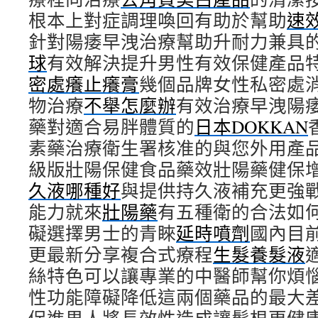
根本上對症調理喚回有助於幫助
速
針對陽痿早洩治療幫助升耐力兼具
球
有效解決提升男性有效保健產品
密處癢止癢膏
幾個品牌女性私密處
物治療
不舉怎麼辦
有效治療早洩陽
藥對適合易胖體質的
日本DOKKAN
素藥治療衛生署核准的與您外用產
級版壯陽保健食品藥效壯陽藥健保
久液哪種好
與提供持久液補充更強
能力就來
壯陽藥
有五種衛的合法如
礙選擇男士的青睞
延時噴劑
國內目
更最新分享複合式療程
生髮養髮液
絲特色可以讓專業的中醫師幫你煩
性功能障礙降低這兩個藥品的最大