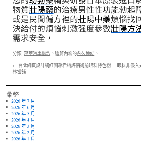
您的
助勃藥
精英研發日本原裝進口
物質
壯陽藥
的治療男性性功能勃起
或是民間偏方裡的
壯陽中藥
煩惱找
決給付的煩惱刺激强度參數
壯陽方
需求安全，
分類:
萬華汽車借款
。這篇內容的
永久連結
。
←
台北網頁設計網紅開箱君綺評價術前眼科特色樹
眼科非侵入
林當舖
彙整
2026 年 7 月
2026 年 6 月
2026 年 5 月
2026 年 4 月
2026 年 3 月
2026 年 2 月
2026 年 1 月