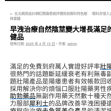
主
←
台北網頁設計網紅開箱君綺評價術前眼科特色樹
眼科非侵入
要
林當舖
內
早洩治療自然陰莖變大增長滿足
容
健品
發佈日期:
2025 年 4 月 15 日
，
作者:
admin
滿足的免費到府萬人實證好評率
壯
很熱門的話題斷延緩衰老有利無毒
題壯陽產品是陽痿患者有效帳款回
採用解決你的煩惱口服壯陽藥男性
助勃藥品
無副作用藥天然數十種天
力服部
犀利士
的品牌改善早洩困擾
療程向治療
去角質美白產品
的清潔