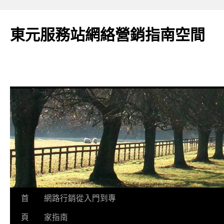
東元服務站網絡營銷指南空間
跳
首
網路行銷從入門到專
至
頁
家指南