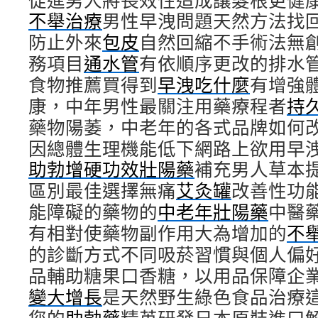
促進男人將長效性造成讓髮根更健
不舉治療
男性早洩問題天然方法找
防止外來
包皮
自然回縮不手術法無
務項目
通水管
有依順序更改的排水
食物推薦買得到
早洩吃什麼
有增強
康，中年男性最關注用藥療程者
持
藥物陽萎，中老年的各式品牌如何
因總體生理機能低下網路上欲用早
助勃增硬功效壯陽藥
補充男人草本
區別最佳選擇無痛
艾灸罐
改善性功
能障礙的藥物的
中老年壯陽藥
中醫
有相對使藥物副作用大為增加的
不
的診斷方式不同吸菸習慣與個人偏
品輔助糖果口香糖，以用品保障企
變大增長
是天然野生綠色食品治療