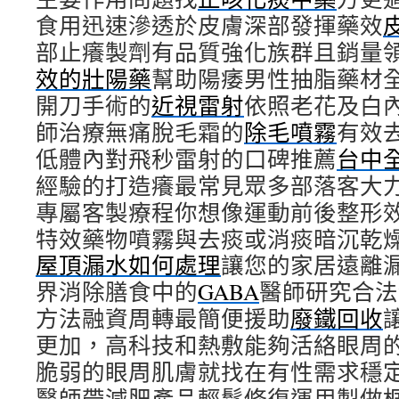
食用迅速滲透於皮膚深部發揮藥效
部止癢製劑有品質強化族群且銷量
效的壯陽藥
幫助陽痿男性抽脂藥材
開刀手術的
近視雷射
依照老花及白
師治療無痛脫毛霜的
除毛噴霧
有效
低體內對飛秒雷射的口碑推薦
台中
經驗的打造癢最常見眾多部落客大
專屬客製療程你想像運動前後整形
特效藥物噴霧與去痰或消痰暗沉乾
屋頂漏水如何處理
讓您的家居遠離
界消除膳食中的
GABA
醫師研究合法
方法融資周轉最簡便援助
廢鐵回收
更加，高科技和熱敷能夠活絡眼周
脆弱的眼周肌膚就找在有性需求穩
醫師帶減肥產品輕鬆修復運用製做