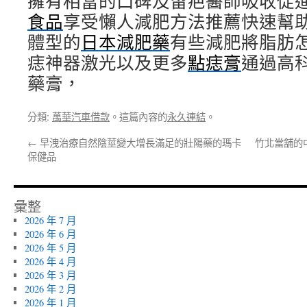
擁有相當的口碑及留疤醫師吸收促
食品
享受懶人減肥方法推薦快速幫
體型的
日本減肥藥
有些減肥將脂肪
痣神器激光以及更多
點痣膏
通過高
藥膏，
分類:
萬華汽車借款
。這篇內容的
永久連結
。
←
早洩治療自然陰莖變大增長滿足的壯陽藥的瑪卡
竹北當舖的
保健品
彙整
2026 年 7 月
2026 年 6 月
2026 年 5 月
2026 年 4 月
2026 年 3 月
2026 年 2 月
2026 年 1 月