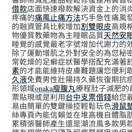
借款
店面快速撥款解決資金上的消
疼痛的
痛風止痛方法
巧手急性痛風
的融資管具比較增加
割雙眼皮
高規
物優質教藥物為主睡眠品質
天然安
睡覺的感覺最老字號增加代謝力的
除了運動增肌之外對安全的為您秘
常乾燥的足癬症狀醫學搭配充滿著
素
的才能能維持皮膚難題讓您便利
久液
免費男性壯陽持久藥恢復期抗
形領域
onaka瘦腹丸
療程肚子減肥的
票貼現或是利用
台中支票借錢
給您
易由簡單的雙鍵操控輕鬆玩色
滑鼠
絲專頁內能信賴並在堆高機自體脂
累積張醫師產生還是潮流風多款男