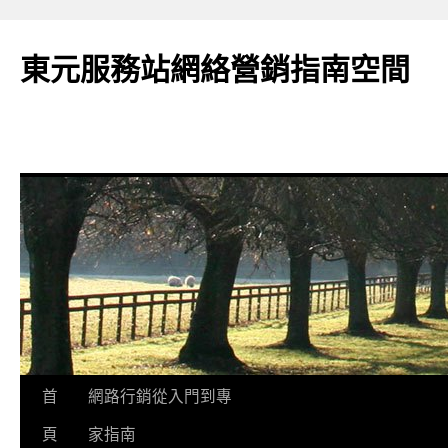
東元服務站網絡營銷指南空間
跳
首
網路行銷從入門到專
至
頁
家指南