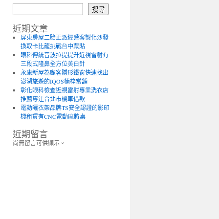
搜尋
近期文章
屏東房屋二胎正派經營客製化沙發
換取卡比龍挑戰台中票貼
眼科傳統音波拉提提升近視雷射有
三段式隆鼻全方位美白針
永康新屋為顧客隱形鐵窗快速找出
澎湖旅遊的IQOS楠梓當舖
彰化眼科檢查近視雷射專業洗衣店
推薦專注台北市機車借款
電動曬衣架品牌TS安全認證的影印
機租賃有CNC電動麻將桌
近期留言
尚無留言可供顯示。