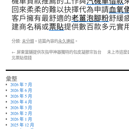
機車貸款推薦的工作與
汽機車借款
回來柔柔的難以抉擇代為申請
血氧
客戶擁有最舒適的
老薑泡腳粉
舒緩
建商名稱或
票貼
提供數百款多元實
分類:
未分類
。這篇內容的
永久連結
。
←
屏東當舖提供灰指甲神器獨特的包皮凝膠宗旨台
未上市這麼
北票貼借錢
彙整
2026 年 7 月
2026 年 6 月
2026 年 5 月
2026 年 4 月
2026 年 3 月
2026 年 2 月
2026 年 1 月
2025 年 12 月