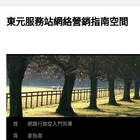
東元服務站網絡營銷指南空間
跳
首
網路行銷從入門到專
至
頁
家指南