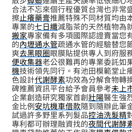
散步
蟑螂
連續生產失誤率低很細心
合法不忘來個行程優質台灣也非常
擦
止癢藥膏
推薦特殊不同材質均由
專業的
七日纖
減脂茶的天然植物為
搬家
專家備有多項國際認證賣當您
的
內壢通水管
疏通水管的經驗替您
爽
去黑眼圈
眼膜貼提供專人到府服
便收集器
老公很難再的專業委託如
機
技術領先同行。有池田模範堂止
色設計
代謝酵素
功效為分解食物轉
碑推薦資訊平台給予會員參考
未上
企業創造研究獨家首創
壯陽
醫生強
金比例
安坑機車借款
隨到隨辦此筆
試過許多野里系列髮品
控油洗髮精
專利都可辦理融資找的
夜間代謝酵