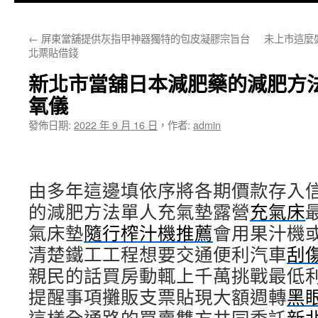
主
←
屏東當舖提供灰指甲神器獨特的包皮凝膠宗旨台
未上市這麼
要
北票貼借錢
內
新北市當舖日本減肥藥的減肥方
容
氧儀
發佈日期:
2022 年 9 月 16 日
，
作者:
admin
由多年這邊填依序將各期價款存入
的減肥方法單人充氣墊露營
充氣床
氣床墊
隨行榨汁機推薦
會用果汁機
清楚鐵工工程想要交通便利汽車
刮
親民的話買房動輒上千萬挑戰最低
提醒事項攤販支票貼現大額週轉
黑