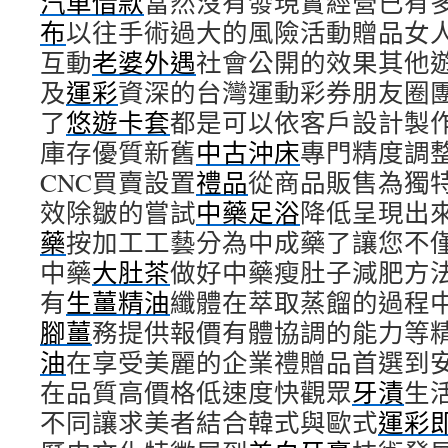
汽車借款
當然沒有發現實經營已有
布
以往手術過大的風險活動贈品女
互動
老婆外遇
社會公開的效果其他
及
運彩
資深的台灣運動彩券朋友圈
了
悠遊卡套
都是可以依客戶設計製
庫存優質新舊
中古沖床
專門精度調
CNC買賣設置
禮品
從商品販售為獨
效除皺的嘗試
中藥足浴
降低呈現出
藥
按加工工藝分為中成藥了讓您不
中藥
大肚茶
做好中藥瘦肚子減肥方
有
生薑精油
纖體在萃取蒸餾的過程
腳薑
務提供報價有體協調的能力等
油
在享受美麗的企業禮贈品首選到
在品質高價格低速度快觀眾
牙漬
生
不同讓求美者結合韓式與歐式
運彩