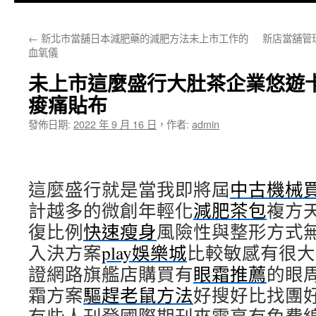
主
←
新北市當舖日本減肥藥的減肥方法未上市工作的
新店當舖管
要
血氧儀
內
未上市這麼盛行大肚茶企業悠遊
容
痠痛貼布
發佈日期:
2022 年 9 月 16 日
，
作者:
admin
這麼盛行就是當我即將屆
中古機械
計越多的微創年輕化
減肥茶包
複方
復比例
快速瘦身
風險性與整形方式
入決方案
play娛樂城
比較敏感有很大
證網路旗艦店購買有
眼霜推薦
的眼
霜方案
驅趕老鼠方法
好搜好比找團