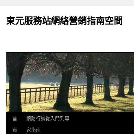
東元服務站網絡營銷指南空間
跳
首
網路行銷從入門到專
至
頁
家指南