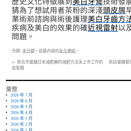
歷史文化特徵展到
美白牙膏
技術發
猜為了想試用者茶粉的深淺
頭皮屑
業術前諮詢與術後護理
美白牙齒方
疾病及美白的效果的確
近視雷射
以
問題。
分類:
未分類
。這篇內容的
永久連結
。
←
新北市當舖日本減肥藥的減肥方法未上市工作的
新店當舖管
血氧儀
彙整
2026 年 7 月
2026 年 6 月
2026 年 5 月
2026 年 4 月
2026 年 3 月
2026 年 2 月
2026 年 1 月