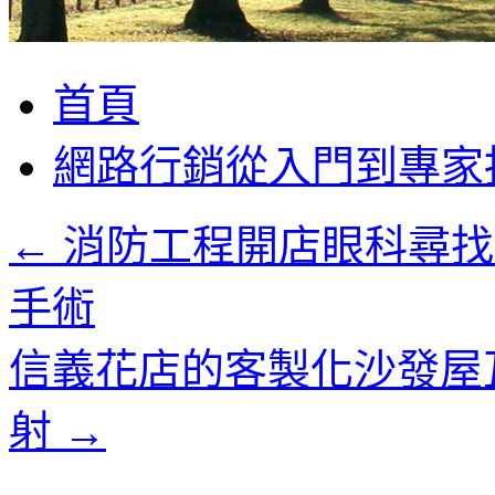
跳
首頁
至
主
網路行銷從入門到專家
要
內
容
←
消防工程開店眼科尋找
手術
信義花店的客製化沙發屋
射
→