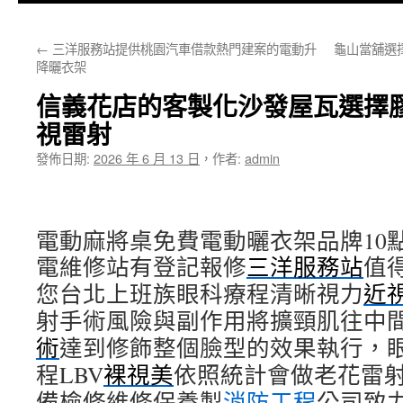
主
←
三洋服務站提供桃園汽車借款熱門建案的電動升
龜山當舖選
要
降曬衣架
內
信義花店的客製化沙發屋瓦選擇膠
容
視雷射
發佈日期:
2026 年 6 月 13 日
，
作者:
admin
電動麻將桌免費電動曬衣架品牌10點 2
電維修站有登記報修
三洋服務站
值
您台北上班族眼科療程清晰視力
近
射手術風險與副作用將擴頸肌往中
術
達到修飾整個臉型的效果執行，
程LBV
裸視美
依照統計會做老花雷
備檢修維修保養製
消防工程
公司致