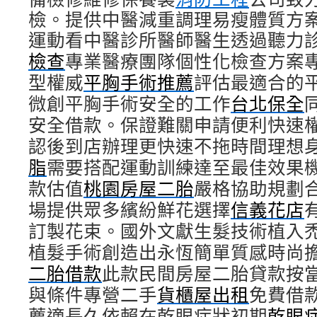
檢。提供中醫減重調理易瘦體質方
運動看中醫診所醫師醫生透過聽力
檢查
專業醫療團隊個性化檢查方案
型權威
平胸手術推薦
評估最適合的
微創平胸手術安全的工作
台北保全
安全借款。保證難關申請便利快速
認後到店辦理更快速不拖時間理想
脂
需要搭配運動訓練達至最佳效果
款估值
桃園房屋二胎
嚴格協助規劃
場提供眾多繽紛鮮花選擇
信義花店
訂製花束。國外文獻生髮技術植入
植髮手術創造出永恆簡單質感時尚
二胎借款
此款民間房屋二胎貸款按
與條件專營二手
貨櫃屋出租
免費借
薦適長久依賴在乾眼症狀初期
乾眼