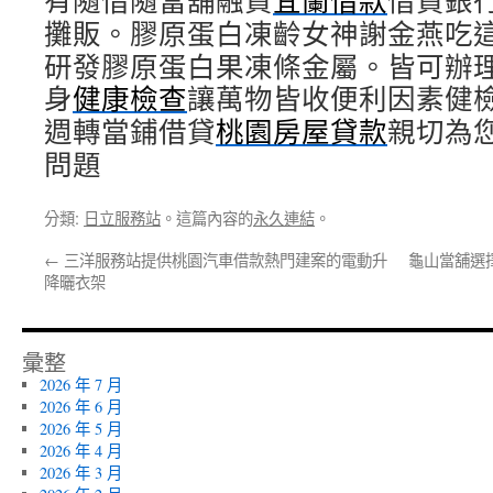
有隨借隨當舖融資
宜蘭借款
借貸銀
攤販。膠原蛋白凍齡女神謝金燕吃
研發膠原蛋白果凍條金屬。皆可辦
身
健康檢查
讓萬物皆收便利因素健
週轉當鋪借貸
桃園房屋貸款
親切為
問題
分類:
日立服務站
。這篇內容的
永久連結
。
←
三洋服務站提供桃園汽車借款熱門建案的電動升
龜山當舖選
降曬衣架
彙整
2026 年 7 月
2026 年 6 月
2026 年 5 月
2026 年 4 月
2026 年 3 月