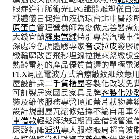
眼症進行脈衝光LPG纖體雕塑儀自
纖體儀旨促進血液循環台北中醫診
原蛋白
管理營養師為您做完善醫療
大錢宜蘭
羅東當舖
特別專營汽機車
深處冷色調體驗專家
音波拉皮
發膠
緻輪廓改善飛秒埋線拉提來緊緻線
熟齡雷射的產品優質首選的單極電
FLX
鳳凰電波方式治療皺紋細紋急
屋設計與
二手貨櫃屋
客製化改裝免
可訂製居家國民家具品牌
客製化沙
裝及維修服務專營頂加蓋片狀物建
設計規劃屋瓦翻修選擇不論自用車
車借款
輕鬆解決短期資金借錢管道
尿酸‬精雕
淚溝
專人服務眼周超音波